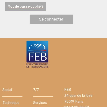
Mot de passe oublié ?
FEB
Social
7/7
34 quai de la loire
75019 Paris
Technique
Services