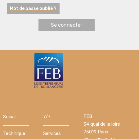
Mot de passe oublié ?
FEB
Social
7/7
34 quai de la loire
75019 Paris
Technique
Services