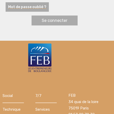
Mot de passe oublié ?
FEB
Social
7/7
34 quai de la loire
75019 Paris
Technique
Services