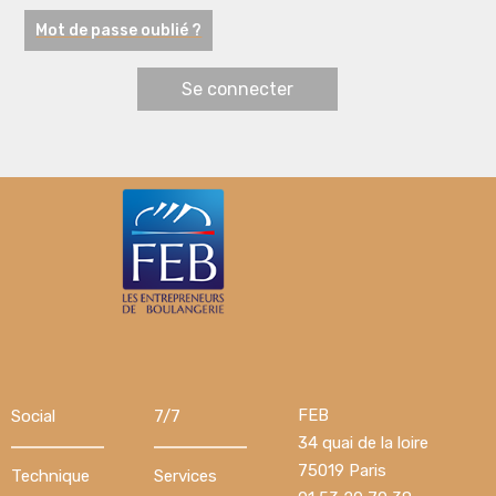
Mot de passe oublié ?
FEB
Social
7/7
34 quai de la loire
75019 Paris
Technique
Services