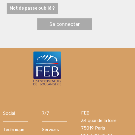
Mot de passe oublié ?
FEB
Social
7/7
34 quai de la loire
75019 Paris
Technique
Services