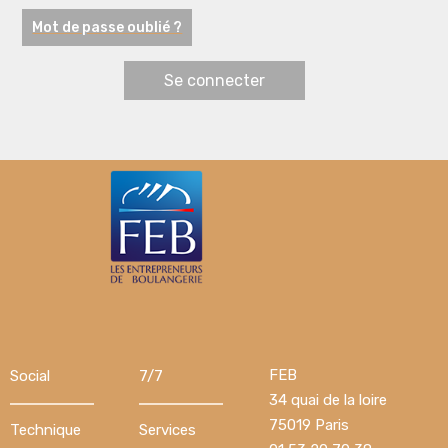
Mot de passe oublié ?
FEB
Social
7/7
34 quai de la loire
75019 Paris
Technique
Services