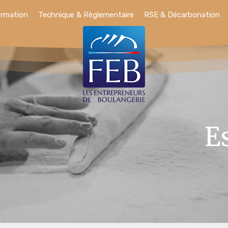
ormation
Technique & Règlementaire
RSE & Décarbonation
E