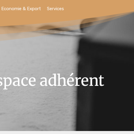
Economie & Export
Services
space adhérent